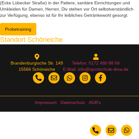
(Ecke Lübecker Straße) in der Pattere, sanitäre Einrichtungen und
Umkleiden für Damen, Herren, Div stehen vor Ort selbstverständlich
zur Verfügung, ebenso ist für Ihr leibliches Getränkewohl gesorgt.
Probetraining
Standort Schöneiche
Brandenburgische Str. 149
Telefon: 0172 480 88 66
15566 Schöneiche
E-Mail: info@sportschule-dma.de
Impressum
Datenschutz
AGB’s